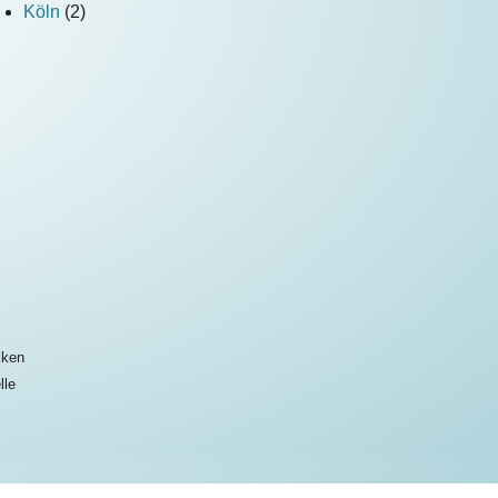
Köln
(2)
cken
lle