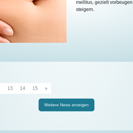
mellitus, gezielt vorbeuge
steigern.
…
13
14
15
»
Weitere News anzeigen