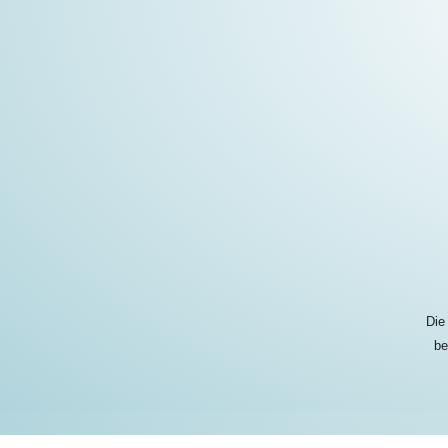
Die
be