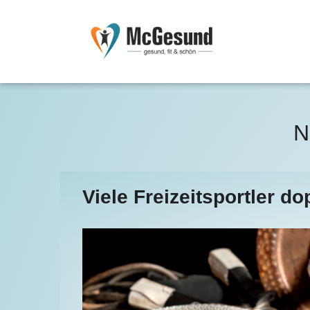
McGesund.de
News
Fitness News
N
Viele Freizeitsportler d