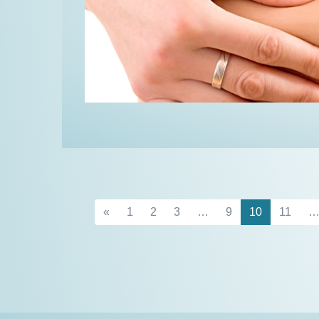
«
1
2
3
…
9
10
11