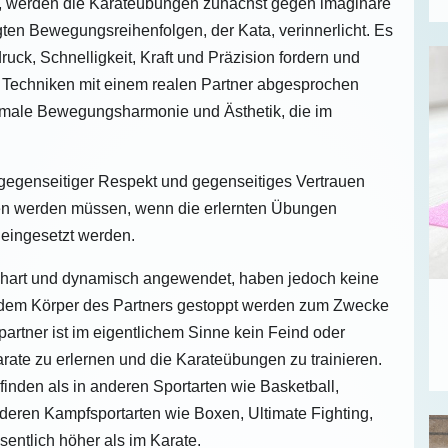
, werden die Karateübungen zunächst gegen imaginäre
ten Bewegungsreihenfolgen, der Kata, verinnerlicht. Es
ck, Schnelligkeit, Kraft und Präzision fordern und
Techniken mit einem realen Partner abgesprochen
erkmale Bewegungsharmonie und Ästhetik, die im
gegenseitiger Respekt und gegenseitiges Vertrauen
ten werden müssen, wenn die erlernten Übungen
 eingesetzt werden.
n hart und dynamisch angewendet, haben jedoch keine
or dem Körper des Partners gestoppt werden zum Zwecke
rtner ist im eigentlichem Sinne kein Feind oder
arate zu erlernen und die Karateübungen zu trainieren.
finden als in anderen Sportarten wie Basketball,
nderen Kampfsportarten wie Boxen, Ultimate Fighting,
entlich höher als im Karate.