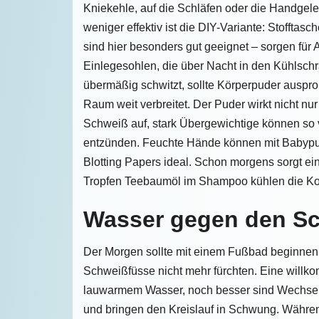
Kniekehle, auf die Schläfen oder die Handgelen
weniger effektiv ist die DIY-Variante: Stoffta
sind hier besonders gut geeignet – sorgen fü
Einlegesohlen, die über Nacht in den Kühlsch
übermäßig schwitzt, sollte Körperpuder auspro
Raum weit verbreitet. Der Puder wirkt nicht n
Schweiß auf, stark Übergewichtige können so 
entzünden. Feuchte Hände können mit Babypud
Blotting Papers ideal. Schon morgens sorgt ein 
Tropfen Teebaumöl im Shampoo kühlen die Kop
Wasser gegen den S
Der Morgen sollte mit einem Fußbad beginnen,
Schweißfüsse nicht mehr fürchten. Eine willko
lauwarmem Wasser, noch besser sind Wechsel
und bringen den Kreislauf in Schwung. Während