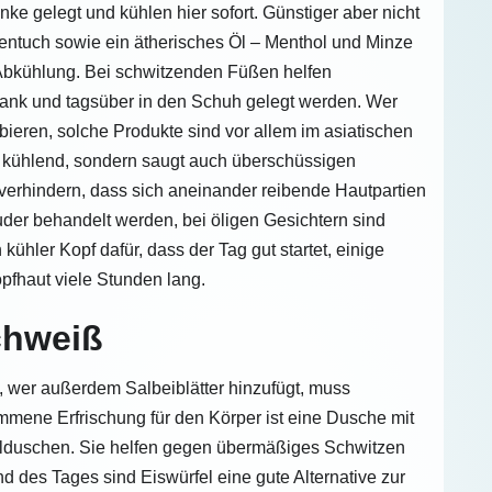
ke gelegt und kühlen hier sofort. Günstiger aber nicht
schentuch sowie ein ätherisches Öl – Menthol und Minze
r Abkühlung. Bei schwitzenden Füßen helfen
rank und tagsüber in den Schuh gelegt werden. Wer
bieren, solche Produkte sind vor allem im asiatischen
ur kühlend, sondern saugt auch überschüssigen
verhindern, dass sich aneinander reibende Hautpartien
er behandelt werden, bei öligen Gesichtern sind
kühler Kopf dafür, dass der Tag gut startet, einige
fhaut viele Stunden lang.
chweiß
 wer außerdem Salbeiblätter hinzufügt, muss
mmene Erfrischung für den Körper ist eine Dusche mit
duschen. Sie helfen gegen übermäßiges Schwitzen
 des Tages sind Eiswürfel eine gute Alternative zur