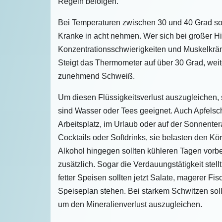
Regeln befolgen.
Bei Temperaturen zwischen 30 und 40 Grad sol
Kranke in acht nehmen. Wer sich bei großer Hit
Konzentrationsschwierigkeiten und Muskelkräm
Steigt das Thermometer auf über 30 Grad, weite
zunehmend Schweiß.
Um diesen Flüssigkeitsverlust auszugleichen, 
sind Wasser oder Tees geeignet. Auch Apfelsch
Arbeitsplatz, im Urlaub oder auf der Sonnenter
Cocktails oder Softdrinks, sie belasten den Kö
Alkohol hingegen sollten kühleren Tagen vorbe
zusätzlich. Sogar die Verdauungstätigkeit stel
fetter Speisen sollten jetzt Salate, magerer 
Speiseplan stehen. Bei starkem Schwitzen soll
um den Mineralienverlust auszugleichen.