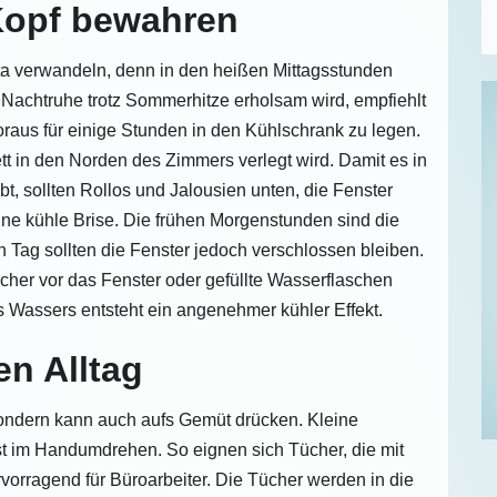
Kopf bewahren
sta verwandeln, denn in den heißen Mittagsstunden
die Nachtruhe trotz Sommerhitze erholsam wird, empfiehlt
aus für einige Stunden in den Kühlschrank zu legen.
t in den Norden des Zimmers verlegt wird. Damit es in
, sollten Rollos und Jalousien unten, die Fenster
eine kühle Brise. Die frühen Morgenstunden sind die
en Tag sollten die Fenster jedoch verschlossen bleiben.
her vor das Fenster oder gefüllte Wasserflaschen
 Wassers entsteht ein angenehmer kühler Effekt.
en Alltag
sondern kann auch aufs Gemüt drücken. Kleine
st im Handumdrehen. So eignen sich Tücher, die mit
rvorragend für Büroarbeiter. Die Tücher werden in die