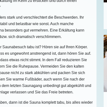
kältung im Keim zu ersticken und durch einen
?
ders stark und verschlechtert die Beschwerden. Ihr
 stabil und belastbar wie sonst. Auch manche
na besonders gut vermehren. Eine Erkältung kann
 bzw. sich dramatisch verschlimmern.
er Saunabesuch tabu ist? Hören sie auf Ihren Körper.
 es ungewohnt anstrengend ist, dann hören Sie auf.
, dass etwas nicht stimmt. In dem Fall reduzieren Sie
ern Sie die Ruhepause. Vermeiden Sie den kalten
pause nicht zu stark abkühlen und packen Sie sich
ßen Sie warme Fußbäder, auch wenn Sie nach der
 dem letzten Saunagang unbedingt gut abgekühlt und
nlage verlassen und Sie das Freie betreten.
en, dann ist die Sauna komplett tabu, bis alles wieder