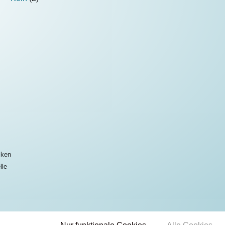
cken
lle