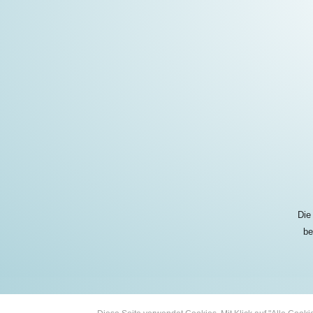
Die
be