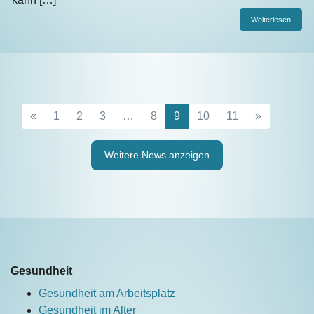
Weiterlesen
«
1
2
3
…
8
9
10
11
»
Weitere News anzeigen
Gesundheit
Gesundheit am Arbeitsplatz
Gesundheit im Alter